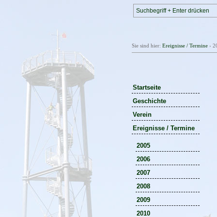
Sie sind hier:
Ereignisse / Termine
›
2
Startseite
Geschichte
Verein
Ereignisse / Termine
2005
2006
2007
2008
2009
2010