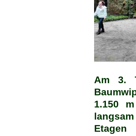
Am 3. T
Baumwip
1.150 m
langsam
Etage