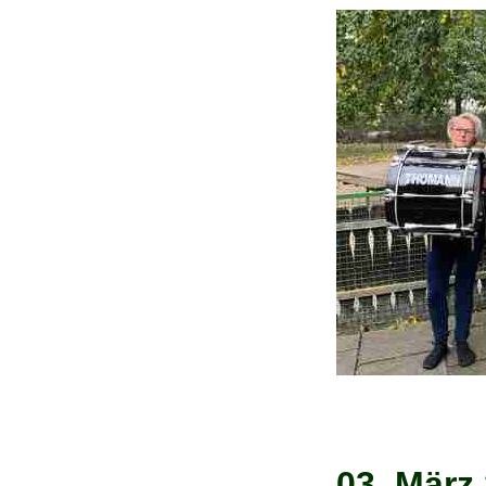
03. M
ärz